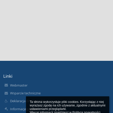
Linki
Webmaster
Wsparcie techniczne
Deklaracja dostępności
Ta strona wykorzystuje pliki cookies. Korzystając z niej 
wyrażasz zgodę na ich używanie, zgodnie z aktualnymi 
Informacje prawne
ustawieniami przeglądarki.

Więcej informacji znajdziesz w 
Polityce prywatności
.