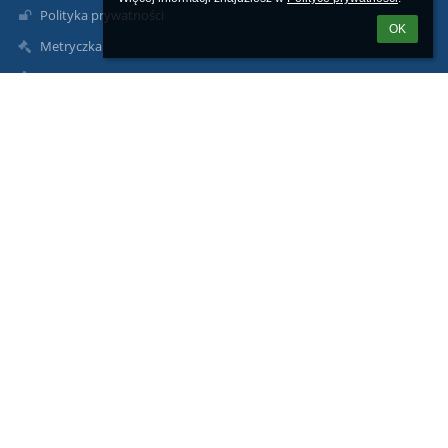
Polityka prywatności
OK
Metryczka
Mapa strony
O nas
Kontakt
Aktualności
Kontakty
Zespół Szkół im. B. Prusa w Pułtusku
sekretariat@zsbprus.eu
jolanta.piasecka-zebrowska@zsbprus.eu
+48236922242
Marii Konopnickiej 9
06-100 Pułtusk
Poland
Inspektor ochrony danych osobowych Damian Reszka: