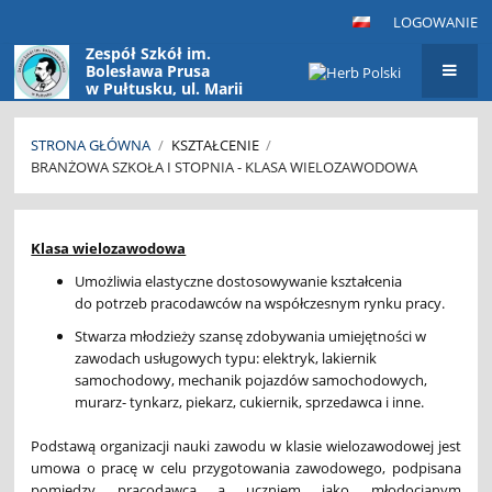
LOGOWANIE
Zespół Szkół im.
Bolesława Prusa
w Pułtusku, ul. Marii
Konopnickiej 9
06-100 Pułtusk
STRONA GŁÓWNA
/
KSZTAŁCENIE
/
BRANŻOWA SZKOŁA I STOPNIA - KLASA WIELOZAWODOWA
Branżowa
Szkoła
Klasa wielozawodowa
I
Umożliwia elastyczne dostosowywanie kształcenia
stopnia
do potrzeb pracodawców na współczesnym rynku pracy.
-
Stwarza młodzieży szansę zdobywania umiejętności w
Klasa
zawodach usługowych typu: elektryk, lakiernik
samochodowy, mechanik pojazdów samochodowych,
wielozawodowa
murarz- tynkarz, piekarz, cukiernik, sprzedawca i inne.
Podstawą organizacji nauki zawodu w klasie wielozawodowej jest
umowa o pracę w celu przygotowania zawodowego, podpisana
pomiędzy pracodawcą a uczniem jako młodocianym