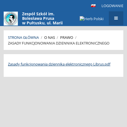
LOGOWANIE
Zespół Szkół im.
Bolesława Prusa
w Pułtusku, ul. Marii
Konopnickiej 9
06-100 Pułtusk
STRONA GŁÓWNA
/
O NAS
/
PRAWO
/
ZASADY FUNKCJONOWANIA DZIENNIKA ELEKTRONICZNEGO
Zasady
funkcjonowania
Zasady funkcjonowania dziennika elektronicznego Librus.pdf
dziennika
elektronicznego