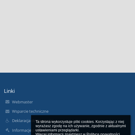
Linki
Webmaster
Wsparcie techniczne
Deklaracja dostępności
Ta strona wykorzystuje pliki cookies. Korzystając z niej 
wyrażasz zgodę na ich używanie, zgodnie z aktualnymi 
Informacje prawne
ustawieniami przeglądarki.

Więcej informacji znajdziesz w 
Polityce prywatności
.