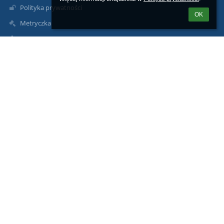
Polityka prywatności
OK
Metryczka
Mapa strony
O nas
Kontakt
Aktualności
Kontakty
Zespół Szkół im. B. Prusa w Pułtusku
sekretariat@zsbprus.eu
jolanta.piasecka-zebrowska@zsbprus.eu
+48236922242
Marii Konopnickiej 9
06-100 Pułtusk
Poland
Inspektor ochrony danych osobowych Damian Reszka: