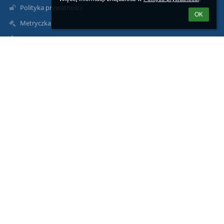
Polityka prywatności
OK
Metryczka
Mapa strony
O nas
Kontakt
Aktualności
Kontakty
Zespół Szkół im. B. Prusa w Pułtusku
sekretariat@zsbprus.eu
jolanta.piasecka-zebrowska@zsbprus.eu
+48236922242
Marii Konopnickiej 9
06-100 Pułtusk
Poland
Inspektor ochrony danych osobowych Damian Reszka: