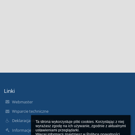
Linki
Webmaster
Wsparcie techniczne
Deklaracja dostępności
Ta strona wykorzystuje pliki cookies. Korzystając z niej 
wyrażasz zgodę na ich używanie, zgodnie z aktualnymi 
Informacje prawne
ustawieniami przeglądarki.

Więcej informacji znajdziesz w 
Polityce prywatności
.