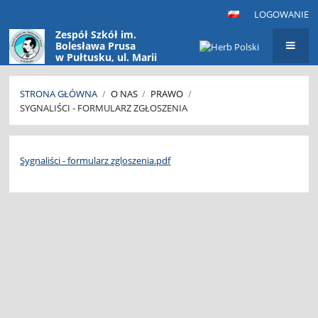
LOGOWANIE
Zespół Szkół im.
Bolesława Prusa
w Pułtusku, ul. Marii
Konopnickiej 9
06-100 Pułtusk
STRONA GŁÓWNA
/
O NAS
/
PRAWO
/
SYGNALIŚCI - FORMULARZ ZGŁOSZENIA
Sygnaliści
-
Sygnaliści - formularz zgloszenia.pdf
formularz
zgłoszenia