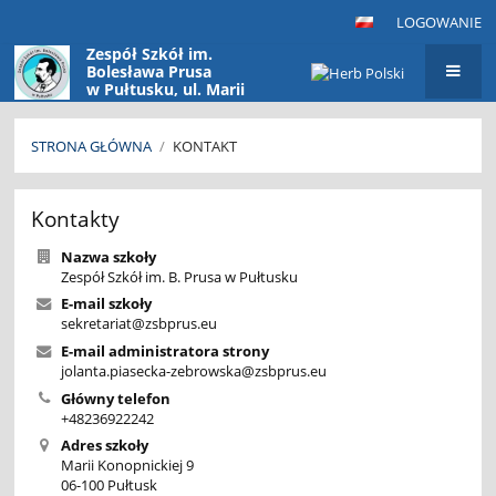
LOGOWANIE
Zespół Szkół im.
Bolesława Prusa
w Pułtusku, ul. Marii
Konopnickiej 9
06-100 Pułtusk
STRONA GŁÓWNA
/
KONTAKT
Kontakt
Kontakty
Nazwa szkoły
Zespół Szkół im. B. Prusa w Pułtusku
E-mail szkoły
sekretariat@zsbprus.eu
E-mail administratora strony
jolanta.piasecka-zebrowska@zsbprus.eu
Główny telefon
+48236922242
Adres szkoły
Marii Konopnickiej 9
06-100 Pułtusk