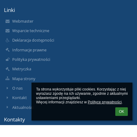
Linki
Webmaster
Wsparcie techniczne
Deklaracja dostępności
Informacje prawne
Polityka prywatności
Metryczka
Mapa strony
O nas
Ta strona wykorzystuje pliki cookies. Korzystając z niej 
wyrażasz zgodę na ich używanie, zgodnie z aktualnymi 
Kontakt
ustawieniami przeglądarki.

Więcej informacji znajdziesz w 
Polityce prywatności
.
Aktualności
OK
Kontakty
Zespół Szkół im. B. Prusa w Pułtusku