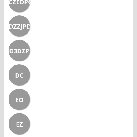
CZEDPO
DZZJPDUZU
D3DZP
DC
EO
EZ