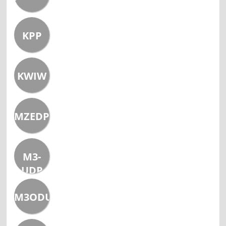
KPP
KWIW
MZEDPO
M3-
UDP
M3ODUT