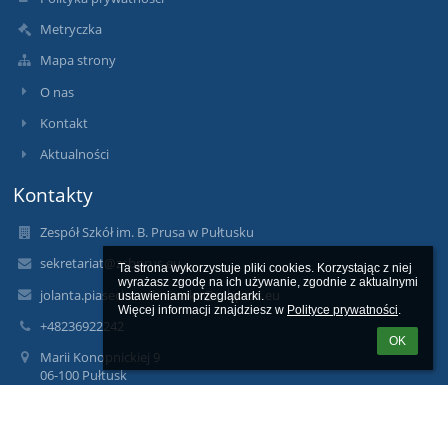
Metryczka
Mapa strony
O nas
Kontakt
Aktualności
Kontakty
Zespół Szkół im. B. Prusa w Pułtusku
sekretariat@zsbprus.eu
Ta strona wykorzystuje pliki cookies. Korzystając z niej 
wyrażasz zgodę na ich używanie, zgodnie z aktualnymi 
jolanta.piasecka-zebrowska@zsbprus.eu
ustawieniami przeglądarki.

Więcej informacji znajdziesz w 
Polityce prywatności
.
+48236922242
OK
Marii Konopnickiej 9
06-100 Pułtusk
Poland
Inspektor ochrony danych osobowych Damian Reszka:
iod@zsbprus.eu