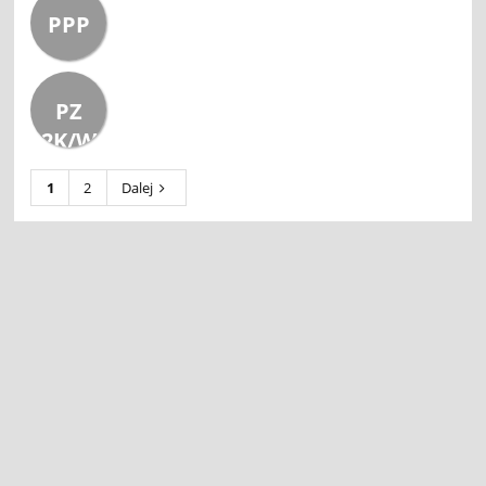
PPP
PZ
2K/W
1
2
Dalej