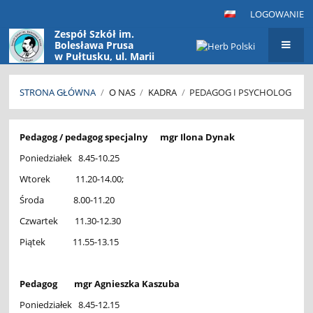
LOGOWANIE
Zespół Szkół im.
Bolesława Prusa
w Pułtusku, ul. Marii
Konopnickiej 9
06-100 Pułtusk
STRONA GŁÓWNA
/
O NAS
/
KADRA
/
PEDAGOG I PSYCHOLOG
Pedagog
Pedagog / pedagog specjalny mgr Ilona Dynak
i
Poniedziałek 8.45-10.25
psycholog
Wtorek 11.20-14.00;
Środa 8.00-11.20
Czwartek 11.30-12.30
Piątek 11.55-13.15
Pedagog mgr Agnieszka Kaszuba
Poniedziałek 8.45-12.15