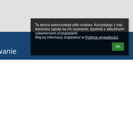
Ta strona wykorzystuje pliki cookies. Korzystając z niej 
wyrażasz zgodę na ich używanie, zgodnie z aktualnymi 
ustawieniami przeglądarki.

Więcej informacji znajdziesz w 
Polityce prywatności
.
OK
wanie
tkownika:
m loginu lub hasła