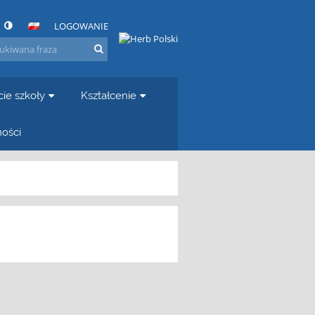
LOGOWANIE
cie szkoły
Kształcenie
ności