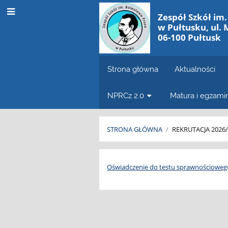
Zespół Szkół im
w Pułtusku, ul. 
06-100 Pułtusk
Strona główna
Aktualności
NPRCz 2.0
Matura i egzam
STRONA GŁÓWNA
/
REKRUTACJA 2026
Oświadczenie
Oświadczenie do testu sprawnościoweg
do
testu
sprawnościowego