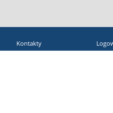
Kontakty
Logo
Zespół Szkół im. B. Prusa w Pułtusku
Nazwa uży
sekretariat@zsbprus.eu
jolanta.piasecka-zebrowska@zsbprus.eu
Hasło:
+48236922242
Marii Konopnickiej 9
06-100 Pułtusk
Poland
Zapomniałe
Inspektor ochrony danych osobowych
Damian Reszka: iod@zsbprus.eu