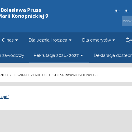
. Bolesława Prusa
+
-
Marii Konopnickiej 9
O nas
Dla ucznia i rodzica
Dla emerytów
Ży
in zawodowy
Rekrutacja 2026/2027
Deklaracja dostęp
/2027
/
OŚWIADCZENIE DO TESTU SPRAWNOŚCIOWEGO
o.pdf