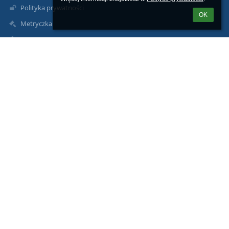
Polityka prywatności
OK
Metryczka
Mapa strony
O nas
Kontakt
Aktualności
Kontakty
Zespół Szkół im. B. Prusa w Pułtusku
sekretariat@zsbprus.eu
jolanta.piasecka-zebrowska@zsbprus.eu
+48236922242
Marii Konopnickiej 9
06-100 Pułtusk
Poland
Inspektor ochrony danych osobowych Damian Reszka: