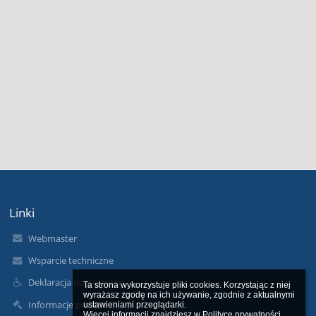
Linki
Webmaster
Wsparcie techniczne
Deklaracja dostępności
Ta strona wykorzystuje pliki cookies. Korzystając z niej 
wyrażasz zgodę na ich używanie, zgodnie z aktualnymi 
Informacje prawne
ustawieniami przeglądarki.

Więcej informacji znajdziesz w 
Polityce prywatności
.