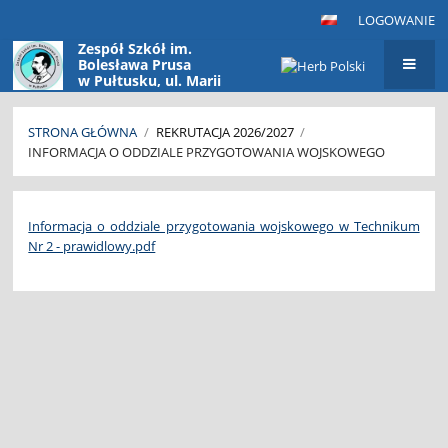
LOGOWANIE
Zespół Szkół im.
Bolesława Prusa
w Pułtusku, ul. Marii
Konopnickiej 9
06-100 Pułtusk
STRONA GŁÓWNA
/
REKRUTACJA 2026/2027
/
INFORMACJA O ODDZIALE PRZYGOTOWANIA WOJSKOWEGO
Informacja
o
Informacja o oddziale przygotowania wojskowego w Technikum
Nr 2 - prawidlowy.pdf
oddziale
przygotowania
wojskowego