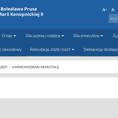
. Bolesława Prusa
+
-
Marii Konopnickiej 9
O nas
Dla ucznia i rodzica
Dla emerytów
Ży
in zawodowy
Rekrutacja 2026/2027
Deklaracja dostęp
/2027
/
HARMONOGRAM REKRUTACJI