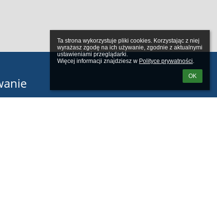
Ta strona wykorzystuje pliki cookies. Korzystając z niej 
wyrażasz zgodę na ich używanie, zgodnie z aktualnymi 
ustawieniami przeglądarki.

Więcej informacji znajdziesz w 
Polityce prywatności
.
OK
wanie
tkownika:
m loginu lub hasła