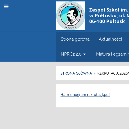
Zespół Szkół im
w Pułtusku, ul. 
06-100 Pułtusk
Strona główna
Aktualności
NPRCz 2.0
Matura i egzam
STRONA GŁÓWNA
/
REKRUTACJA 2026
Harmonogram
Harmonogram rekrutacji.pdf
rekrutacji