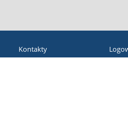
Kontakty
Logo
Zespół Szkół im. B. Prusa w Pułtusku
Nazwa uży
sekretariat@zsbprus.eu
jolanta.piasecka-zebrowska@zsbprus.eu
Hasło:
+48236922242
Marii Konopnickiej 9
06-100 Pułtusk
Poland
Zapomniałe
Inspektor ochrony danych osobowych
Damian Reszka: iod@zsbprus.eu