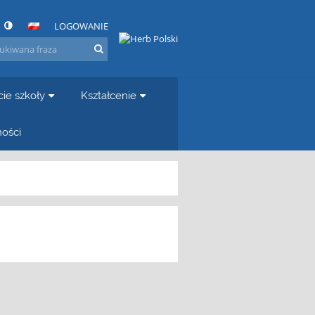
LOGOWANIE
cie szkoły
Kształcenie
ności