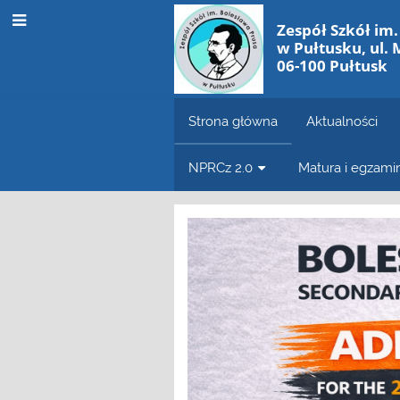
Zespół Szkół im
w Pułtusku, ul. 
06-100 Pułtusk
Strona główna
Aktualności
NPRCz 2.0
Matura i egzam
Strona
główna