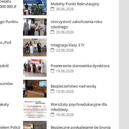
Powiatu
Mobilny Punkt Rekrutacyjny
000 000 zł
30.06.2026
ego Punktu
Uroczystość zakończenia roku
szkolnego
26.06.2026
ra „Pod
Integracja klasy 3 Tr
23.06.2026
szkół
Powierzenie stanowiska dyrektora
19.06.2026
uczniów
Bezpieczeństwo nad wodą
19.06.2026
akaty
Warsztaty psychoedukacyjne dla
młodzieży
16.06.2026
elem Policji
Bezpieczne posługiwanie się bronią