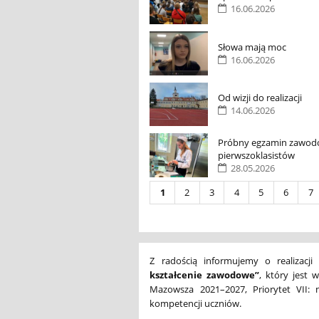
16.06.2026
Słowa mają moc
16.06.2026
Od wizji do realizacji
14.06.2026
Próbny egzamin zawo
pierwszoklasistów
28.05.2026
1
2
3
4
5
6
7
Z radością informujemy o realizacji
kształcenie zawodowe”
, który jest
Mazowsza 2021–2027, Priorytet VII: 
kompetencji uczniów.