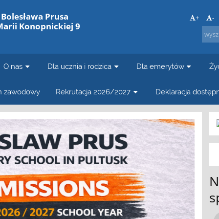
. Bolesława Prusa
+
-
Marii Konopnickiej 9
O nas
Dla ucznia i rodzica
Dla emerytów
Ży
in zawodowy
Rekrutacja 2026/2027
Deklaracja dostęp
N
s