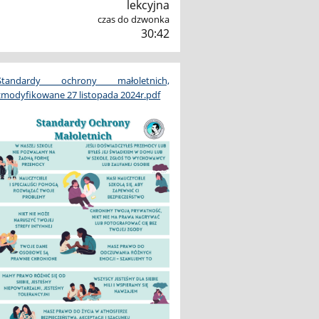
lekcyjna
czas do dzwonka
30:41
Standardy ochrony małoletnich,
zmodyfikowane 27 listopada 2024r.pdf