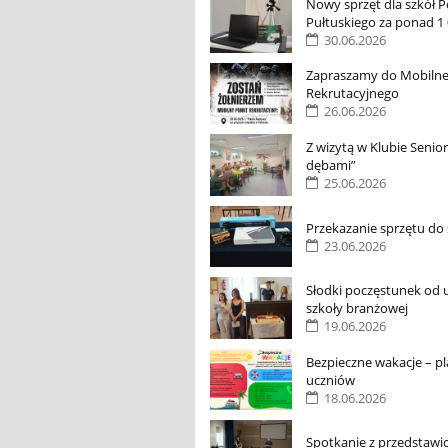
Nowy sprzęt dla szkół 
Pułtuskiego za ponad 1 
30.06.2026
Zapraszamy do Mobiln
Rekrutacyjnego
26.06.2026
Z wizytą w Klubie Senio
dębami”
25.06.2026
Przekazanie sprzętu do 
23.06.2026
Słodki poczęstunek od 
szkoły branżowej
19.06.2026
Bezpieczne wakacje – pl
uczniów
18.06.2026
Spotkanie z przedstawici