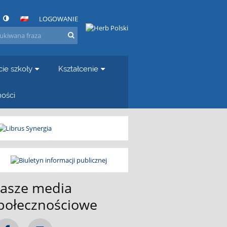
LOGOWANIE
cie szkoły
Kształcenie
ności
asze media
połecznościowe