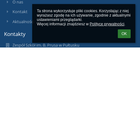
O nas
Ta strona wykorzystuje pliki cookies. Korzystając z niej 
Kontakt
wyrażasz zgodę na ich używanie, zgodnie z aktualnymi 
ustawieniami przeglądarki.

Aktualności
Więcej informacji znajdziesz w 
Polityce prywatności
.
Kontakty
OK
Zespół Szkół im. B. Prusa w Pułtusku
sekretariat@zsbprus.eu
jolanta.piasecka-zebrowska@zsbprus.eu
+48236922242
Marii Konopnickiej 9
06-100 Pułtusk
Poland
Inspektor ochrony danych osobowych Damian Reszka:
iod@zsbprus.eu
Logowanie
Nazwa użytkownika: