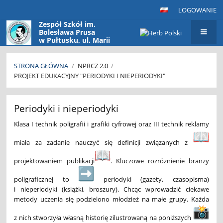
LOGOWANIE
Zespół Szkół im.
Bolesława Prusa
w Pułtusku, ul. Marii
Konopnickiej 9
06-100 Pułtusk
STRONA GŁÓWNA
/
NPRCZ 2.0
/
PROJEKT EDUKACYJNY "PERIODYKI I NIEPERIODYKI"
Projekt
Periodyki i nieperiodyki
edukacyjny
"Periodyki
Klasa I technik poligrafii i grafiki cyfrowej oraz III technik reklamy
i
miała za zadanie nauczyć się definicji związanych z
nieperiodyki"
projektowaniem publikacji
.
Kluczowe rozróżnienie branży
poligraficznej to
periodyki (gazety, czasopisma)
i nieperiodyki (książki, broszury). Chcąc wprowadzić ciekawe
metody uczenia się podzielono młodzież na małe grupy. Każda
z nich stworzyła własną historię zilustrowaną na poniższych