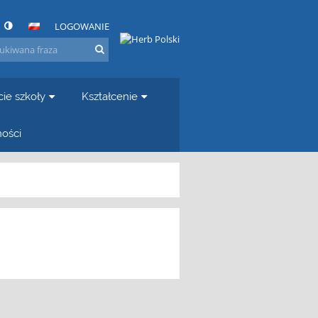
LOGOWANIE
cie szkoły
Kształcenie
ności