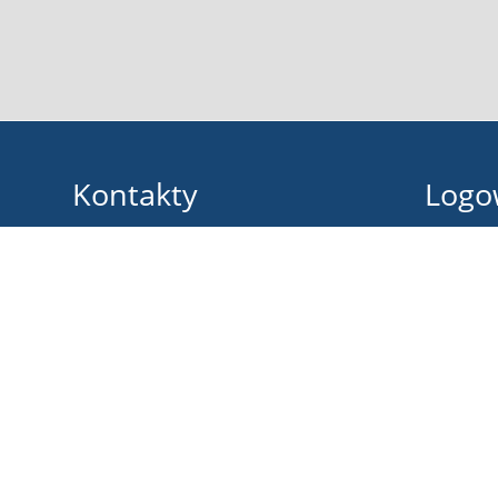
Kontakty
Logo
Zespół Szkół im. B. Prusa w Pułtusku
Nazwa uży
sekretariat@zsbprus.eu
jolanta.piasecka-zebrowska@zsbprus.eu
Hasło:
+48236922242
Marii Konopnickiej 9
06-100 Pułtusk
Poland
Zapomniałe
Inspektor ochrony danych osobowych
Damian Reszka: iod@zsbprus.eu