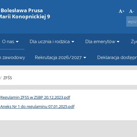
. Bolesława Prusa
+
-
Marii Konopnickiej 9
O nas
Dla ucznia i rodzica
Dla emerytów
Ży
in zawodowy
Rekrutacja 2026/2027
Deklaracja dostęp
/
ZFŚS
Regulamin ZFSS w ZSBP 20.12.2023.pdf
Aneks Nr 1 do regulaminu 07.01.2025.pdf