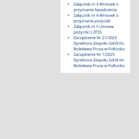
Załącznik nr 3 Wniosek o
przyznanie świadczenia
Załącznik nr 4 Wniosek o
przyznanie pożyczki
Załącznik nr 5 Umowa
pożyczki z ZFŚS
Zarządzenie Nr 21/2023
Dyrektora Zespołu Szkół im.
Bolesława Prusa w Pułtusku
Zarządzenie Nr 1/2025
Dyrektora Zespołu Szkół im.
Bolesława Prusa w Pułtusku