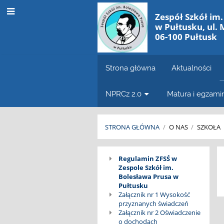
Zespół Szkół im
w Pułtusku, ul. 
06-100 Pułtusk
Strona główna
Aktualności
NPRCz 2.0
Matura i egzam
STRONA GŁÓWNA
/
O NAS
/
SZKOŁA
ZFŚS
Regulamin ZFSŚ w
Zespole Szkół im.
Bolesława Prusa w
Pułtusku
Załącznik nr 1 Wysokość
przyznanych świadczeń
Załącznik nr 2 Oświadczenie
o dochodach