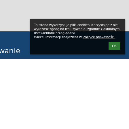
Ta strona wykorzystuje pliki cookies. Korzystając z niej 
wyrażasz zgodę na ich używanie, zgodnie z aktualnymi 
ustawieniami przeglądarki.

Więcej informacji znajdziesz w 
Polityce prywatności
.
OK
wanie
tkownika:
m loginu lub hasła