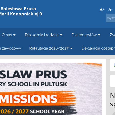
. Bolesława Prusa
+
-
Marii Konopnickiej 9
O nas
Dla ucznia i rodzica
Dla emerytów
Ży
in zawodowy
Rekrutacja 2026/2027
Deklaracja dostęp
N
s