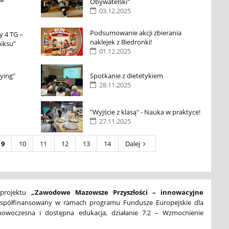
Obywatelski"
03.12.2025
Podsumowanie akcji zbierania
y 4 TG –
naklejek z Biedronki!
iksu”
01.12.2025
lying"
Spotkanie z dietetykiem
28.11.2025
"Wyjście z klasą" - Nauka w praktyce!
27.11.2025
9
10
11
12
13
14
Dalej
 projektu
„Zawodowe Mazowsze Przyszłości – innowacyjne
 współfinansowany w ramach programu Fundusze Europejskie dla
nowoczesna i dostępna edukacja, działanie 7.2 – Wzmocnienie