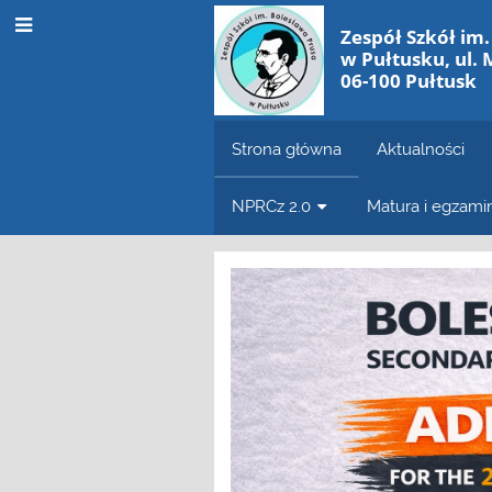
Zespół Szkół im
w Pułtusku, ul. 
06-100 Pułtusk
Strona główna
Aktualności
NPRCz 2.0
Matura i egzam
Strona
główna