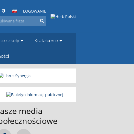
LOGOWANIE
cie szkoły
Kształcenie
ności
asze media
połecznościowe