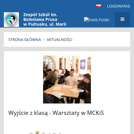
LOGOWANIE
Zespół Szkół im.
Bolesława Prusa
w Pułtusku, ul. Marii
Konopnickiej 9
06-100 Pułtusk
STRONA GŁÓWNA
/
AKTUALNOŚCI
Aktualności
Wyjście z klasą - Warsztaty w MCKiS