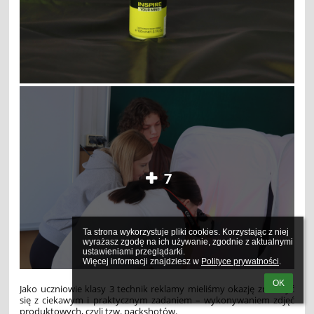
7
Ta strona wykorzystuje pliki cookies. Korzystając z niej 
wyrażasz zgodę na ich używanie, zgodnie z aktualnymi 
ustawieniami przeglądarki.

Więcej informacji znajdziesz w 
Polityce prywatności
.
OK
Jako uczniowie klasy 3 technik reklamy mieliśmy okazję zmierzyć
się z ciekawym i praktycznym zadaniem – wykonywaniem zdjęć
produktowych, czyli tzw. packshotów.