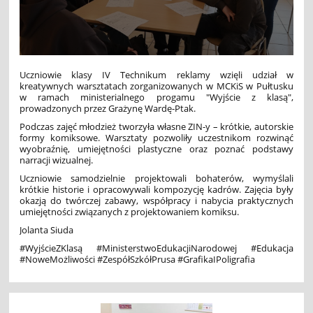
Uczniowie klasy IV Technikum reklamy wzięli udział w
kreatywnych warsztatach zorganizowanych w MCKiS w Pułtusku
w ramach ministerialnego progamu "Wyjście z klasą",
prowadzonych przez Grażynę Wardę-Ptak.
Podczas zajęć młodzież tworzyła własne ZIN-y – krótkie, autorskie
formy komiksowe. Warsztaty pozwoliły uczestnikom rozwinąć
wyobraźnię, umiejętności plastyczne oraz poznać podstawy
narracji wizualnej.
Uczniowie samodzielnie projektowali bohaterów, wymyślali
krótkie historie i opracowywali kompozycję kadrów. Zajęcia były
okazją do twórczej zabawy, współpracy i nabycia praktycznych
umiejętności związanych z projektowaniem komiksu.
Jolanta Siuda
#WyjścieZKlasą #MinisterstwoEdukacjiNarodowej #Edukacja
#NoweMożliwości #ZespółSzkółPrusa #GrafikaIPoligrafia