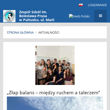
LOGOWANIE
Zespół Szkół im.
Bolesława Prusa
w Pułtusku, ul. Marii
Konopnickiej 9
06-100 Pułtusk
STRONA GŁÓWNA
/
AKTUALNOŚCI
Aktualności
„Złap balans – między ruchem a talerzem”