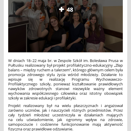
48
W dniach 18–22 maja br. w Zespole Szkół im. Bolesława Prusa w
Pułtusku realizowany był projekt profilaktyczno-edukacyjny „Złap
balans – między ruchem a talerzem”, którego głównym celem była
promocja zdrowego stylu życia wśród młodzieży. Działanie to
wpisuje się w realizację Programu Wychowawczo-
Profilaktycznego szkoły, ponieważ kształtowanie prawidłowych
nawyków zdrowotnych stanowi niezwykle ważny element
wychowania współczesnego człowieka oraz istotny obowiązek
szkoły w zakresie edukacji i profilaktyki.
Projekt realizowany był na wielu płaszczyznach i angażował
zarówno uczniów, jak i nauczycieli różnych przedmiotów. Przez
cały tydzień młodzież uczestniczyła w działaniach mających
na celu uświadomienie, jak ogromny wpływ na zdrowie,
samopoczucie i codzienne funkcjonowanie mają aktywność
fizyczna oraz prawidłowe odżywianie.