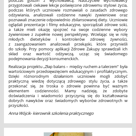
podczas godzin z wychowawcą. Nauczyciele wychowawcy
przygotowali ciekawe lekcje poświęcone zdrowemu stylowi życia,
podczas których uczniowie rozmawiali o zasadach zdrowego
odżywiania, analizowali codzienne nawyki żywieniowe oraz
poznawali znaczenie odpowiednio zbilansowanej diety. Uczniowie
oglądali prezentacje i filmy edukacyjne, sporządzali zdrowe soki,
a także
mieli okazję spojrzeć na swoje codzienne wybory
żywieniowe z zupełnie nowej perspektywy. Wcielając się w rolę
młodych dietetyków i kontrolerów zdrowej żywności,
z zaangażowaniem analizowali przekąski, które przynieśli
do szkoły. Przy pomocy aplikacji Zdrowe Zakupy sprawdzali ich
skład oraz wartość odżywczą, ucząc się świadomego
podejmowania decyzji konsumenckich.
Realizacja projektu „Złap balans – między ruchem a talerzem” była
wartościowym przedsięwzięciem edukacyjnym i profilaktycznym.
Dzięki różnorodnym działaniom uczniowie mogli zdobyć
praktyczną wiedzę dotyczącą zdrowego stylu życia, a także
przekonać się, że troska o zdrowie powinna być ważnym
elementem codzienności. Mamy nadzieję, że zdobyte
doświadczenia i wiadomości przyczynią się do kształtowania
dobrych nawyków oraz świadomych wyborów zdrowotnych w
przyszłości.
Anna Wójcik- kierownik szkolenia praktycznego