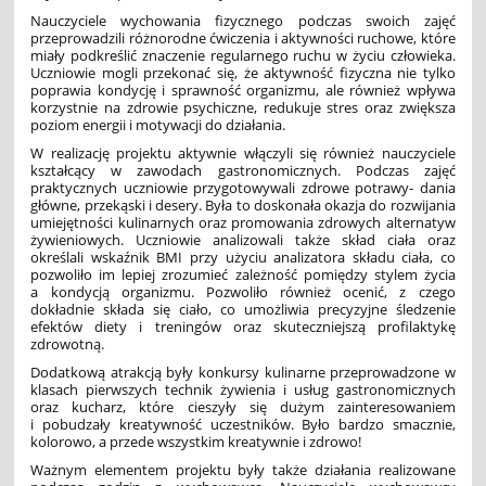
Nauczyciele wychowania fizycznego podczas swoich zajęć
przeprowadzili różnorodne ćwiczenia i aktywności ruchowe, które
miały podkreślić znaczenie regularnego ruchu w życiu człowieka.
Uczniowie mogli przekonać się, że aktywność fizyczna nie tylko
poprawia kondycję i sprawność organizmu, ale również wpływa
korzystnie na zdrowie psychiczne, redukuje stres oraz zwiększa
poziom energii i motywacji do działania.
W realizację projektu aktywnie włączyli się również nauczyciele
kształcący w zawodach gastronomicznych. Podczas zajęć
praktycznych uczniowie przygotowywali zdrowe potrawy- dania
główne, przekąski i desery. Była to doskonała okazja do rozwijania
umiejętności kulinarnych oraz promowania zdrowych alternatyw
żywieniowych. Uczniowie analizowali także skład ciała oraz
określali wskaźnik BMI przy użyciu analizatora składu ciała, co
pozwoliło im lepiej zrozumieć zależność pomiędzy stylem życia
a kondycją organizmu. Pozwoliło również ocenić, z czego
dokładnie składa się ciało, co umożliwia precyzyjne śledzenie
efektów diety i treningów oraz skuteczniejszą profilaktykę
zdrowotną.
Dodatkową atrakcją były konkursy kulinarne przeprowadzone w
klasach pierwszych technik żywienia i usług gastronomicznych
oraz kucharz, które cieszyły się dużym zainteresowaniem
i pobudzały kreatywność uczestników. Było bardzo smacznie,
kolorowo, a przede wszystkim kreatywnie i zdrowo!
Ważnym elementem projektu były także działania realizowane