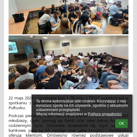
22 maja 2026 r. uczniowie klas 1 TR oraz 1 TŻToT uczestniczyli w
Ta strona wykorzystuje pliki cookies. Korzystając z niej 
spotkaniu z przedstawicielami PKO Bank Polski SA oddział w
wyrażasz zgodę na ich używanie, zgodnie z aktualnymi 
Pułtusku.
ustawieniami przeglądarki.

Więcej informacji znajdziesz w 
Polityce prywatności
.
Podczas pierwszej części spotkania zaproszeni goście przybliżyli
młodzieży, czym zajmują się banki oraz jakie pełnią funkcje w
OK
codziennym życiu. Uczniowie dowiedzieli się, czym są konta
bankowe, jakie są ich rodzaje oraz jakie korzyści i możliwości
oferują klientom. Omówiono również podstawowe usługi