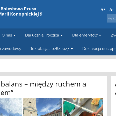
. Bolesława Prusa
+
-
Marii Konopnickiej 9
O nas
Dla ucznia i rodzica
Dla emerytów
Ży
in zawodowy
Rekrutacja 2026/2027
Deklaracja dostęp
 balans – między ruchem a
zem”