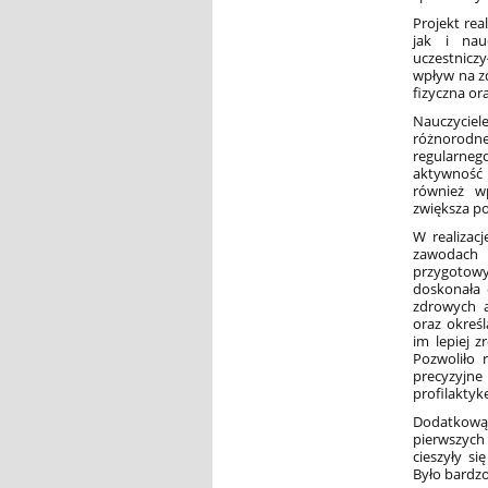
Projekt rea
jak i nau
uczestnicz
wpływ na z
fizyczna or
Nauczyciel
różnorodne 
regularneg
aktywność 
również wp
zwiększa po
W realizacj
zawodach 
przygotowy
doskonała 
zdrowych a
oraz określ
im lepiej 
Pozwoliło 
precyzyjn
profilaktyk
Dodatkową
pierwszych
cieszyły s
Było bardzo