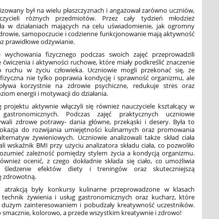
lizowany był na wielu płaszczyznach i angażował zarówno uczniów,
czycieli różnych przedmiotów. Przez cały tydzień młodzież
yła w działaniach mających na celu uświadomienie, jak ogromny
drowie, samopoczucie i codzienne funkcjonowanie mają aktywność
az prawidłowe odżywianie.
e wychowania fizycznego podczas swoich zajęć przeprowadzili
ćwiczenia i aktywności ruchowe, które miały podkreślić znaczenie
o ruchu w życiu człowieka. Uczniowie mogli przekonać się, że
fizyczna nie tylko poprawia kondycję i sprawność organizmu, ale
ływa korzystnie na zdrowie psychiczne, redukuje stres oraz
ziom energii i motywacji do działania.
ę projektu aktywnie włączyli się również nauczyciele kształcący w
gastronomicznych. Podczas zajęć praktycznych uczniowie
wali zdrowe potrawy- dania główne, przekąski i desery. Była to
okazja do rozwijania umiejętności kulinarnych oraz promowania
lternatyw żywieniowych. Uczniowie analizowali także skład ciała
ali wskaźnik BMI przy użyciu analizatora składu ciała, co pozwoliło
zrozumieć zależność pomiędzy stylem życia a kondycją organizmu.
również ocenić, z czego dokładnie składa się ciało, co umożliwia
e śledzenie efektów diety i treningów oraz skuteczniejszą
ę zdrowotną.
 atrakcją były konkursy kulinarne przeprowadzone w klasach
 technik żywienia i usług gastronomicznych oraz kucharz, które
ię dużym zainteresowaniem i pobudzały kreatywność uczestników.
 smacznie, kolorowo, a przede wszystkim kreatywnie i zdrowo!