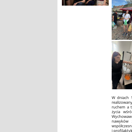
W dniach 1
realizowan
ruchem a t
życia wśró
Wychowawcz
nawyków z
współczesn
i profilaktyk