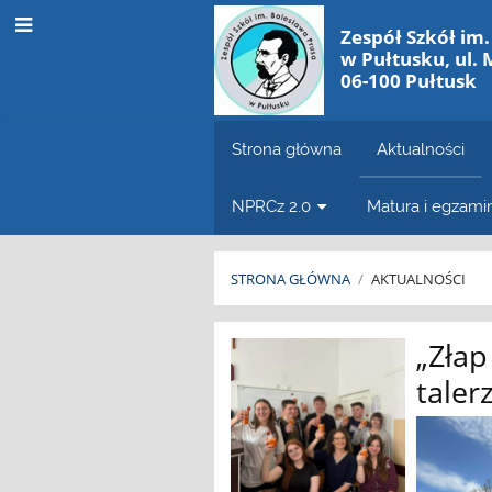
Zespół Szkół im
w Pułtusku, ul. 
06-100 Pułtusk
Strona główna
Aktualności
NPRCz 2.0
Matura i egzam
STRONA GŁÓWNA
/
AKTUALNOŚCI
Aktualności
„Złap
taler