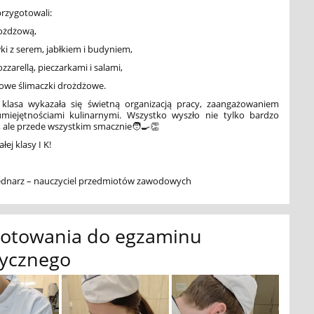
rzygotowali:
ożdżową,
i z serem, jabłkiem i budyniem,
zzarellą, pieczarkami i salami,
we ślimaczki drożdżowe.
 klasa wykazała się świetną organizacją pracy, zaangażowaniem
miejętnościami kulinarnymi. Wszystko wyszło nie tylko bardzo
, ale przede wszystkim smacznie🧑‍🍳👏
łej klasy I K!
dnarz – nauczyciel przedmiotów zawodowych
gotowania do egzaminu
tycznego