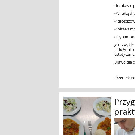
Uczniowie p
✅chałkę dr
✅drożdżówk
✅pizzę z mo
✅cynamono
Jak zwykle
i dużymi u
estetycznie
Brawo dla ca
Przemek Be
Przy
prak