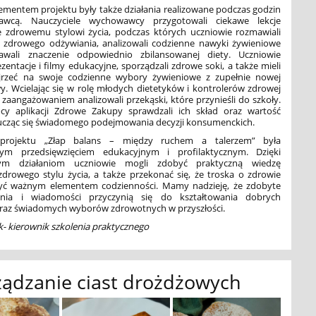
mentem projektu były także działania realizowane podczas godzin
wcą. Nauczyciele wychowawcy przygotowali ciekawe lekcje
 zdrowemu stylowi życia, podczas których uczniowie rozmawiali
 zdrowego odżywiania, analizowali codzienne nawyki żywieniowe
awali znaczenie odpowiednio zbilansowanej diety. Uczniowie
ezentacje i filmy edukacyjne, sporządzali zdrowe soki, a także
mieli
jrzeć na swoje codzienne wybory żywieniowe z zupełnie nowej
y. Wcielając się w rolę młodych dietetyków i kontrolerów zdrowej
 zaangażowaniem analizowali przekąski, które przynieśli do szkoły.
y aplikacji Zdrowe Zakupy sprawdzali ich skład oraz wartość
ucząc się świadomego podejmowania decyzji konsumenckich.
a projektu „Złap balans – między ruchem a talerzem” była
wym przedsięwzięciem edukacyjnym i profilaktycznym. Dzięki
ym działaniom uczniowie mogli zdobyć praktyczną wiedzę
zdrowego stylu życia, a także przekonać się, że troska o zdrowie
ć ważnym elementem codzienności. Mamy nadzieję, że zdobyte
enia i wiadomości przyczynią się do kształtowania dobrych
az świadomych wyborów zdrowotnych w przyszłości.
- kierownik szkolenia praktycznego
ądzanie ciast drożdżowych