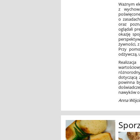
Ważnym ele
z wychowa
poświęcone
o zasadach
oraz pozn
oglądali pr
okazję spo
perspektyw
żywności, z
Przy pomoc
odżywczą, 
Realizacj
wartościo
różnorodn
dotyczącą 
powinna by
doświadcz
nawyków or
Anna Wójcik
Sporz