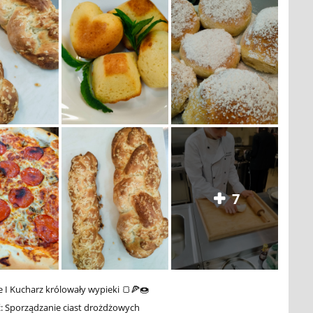
7
ie I Kucharz królowały wypieki 🍞🍕🍩
ć: Sporządzanie ciast drożdżowych