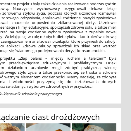
mentem projektu były także działania realizowane podczas godzin
wcą. Nauczyciele wychowawcy przygotowali ciekawe lekcje
 zdrowemu stylowi życia, podczas których uczniowie rozmawiali
 zdrowego odżywiania, analizowali codzienne nawyki żywieniowe
awali znaczenie odpowiednio zbilansowanej diety. Uczniowie
ezentacje i filmy edukacyjne, sporządzali zdrowe soki, a także
mieli
jrzeć na swoje codzienne wybory żywieniowe z zupełnie nowej
y. Wcielając się w rolę młodych dietetyków i kontrolerów zdrowej
 zaangażowaniem analizowali przekąski, które przynieśli do szkoły.
y aplikacji Zdrowe Zakupy sprawdzali ich skład oraz wartość
ucząc się świadomego podejmowania decyzji konsumenckich.
a projektu „Złap balans – między ruchem a talerzem” była
wym przedsięwzięciem edukacyjnym i profilaktycznym. Dzięki
ym działaniom uczniowie mogli zdobyć praktyczną wiedzę
zdrowego stylu życia, a także przekonać się, że troska o zdrowie
ć ważnym elementem codzienności. Mamy nadzieję, że zdobyte
enia i wiadomości przyczynią się do kształtowania dobrych
az świadomych wyborów zdrowotnych w przyszłości.
- kierownik szkolenia praktycznego
ądzanie ciast drożdżowych