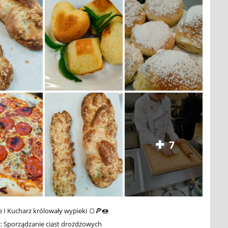
7
ie I Kucharz królowały wypieki 🍞🍕🍩
ć: Sporządzanie ciast drożdżowych