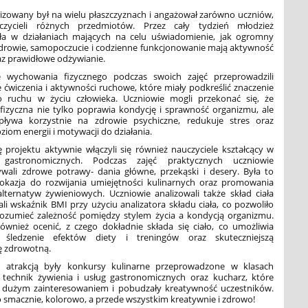
lizowany był na wielu płaszczyznach i angażował zarówno uczniów,
czycieli różnych przedmiotów. Przez cały tydzień młodzież
yła w działaniach mających na celu uświadomienie, jak ogromny
drowie, samopoczucie i codzienne funkcjonowanie mają aktywność
az prawidłowe odżywianie.
e wychowania fizycznego podczas swoich zajęć przeprowadzili
ćwiczenia i aktywności ruchowe, które miały podkreślić znaczenie
o ruchu w życiu człowieka. Uczniowie mogli przekonać się, że
fizyczna nie tylko poprawia kondycję i sprawność organizmu, ale
ływa korzystnie na zdrowie psychiczne, redukuje stres oraz
ziom energii i motywacji do działania.
ę projektu aktywnie włączyli się również nauczyciele kształcący w
gastronomicznych. Podczas zajęć praktycznych uczniowie
wali zdrowe potrawy- dania główne, przekąski i desery. Była to
okazja do rozwijania umiejętności kulinarnych oraz promowania
lternatyw żywieniowych. Uczniowie analizowali także skład ciała
ali wskaźnik BMI przy użyciu analizatora składu ciała, co pozwoliło
zrozumieć zależność pomiędzy stylem życia a kondycją organizmu.
również ocenić, z czego dokładnie składa się ciało, co umożliwia
e śledzenie efektów diety i treningów oraz skuteczniejszą
ę zdrowotną.
 atrakcją były konkursy kulinarne przeprowadzone w klasach
 technik żywienia i usług gastronomicznych oraz kucharz, które
ię dużym zainteresowaniem i pobudzały kreatywność uczestników.
 smacznie, kolorowo, a przede wszystkim kreatywnie i zdrowo!