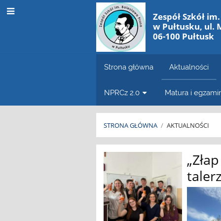
Zespół Szkół im
w Pułtusku, ul. 
06-100 Pułtusk
Strona główna
Aktualności
NPRCz 2.0
Matura i egzam
STRONA GŁÓWNA
/
AKTUALNOŚCI
Aktualności
„Złap
taler