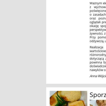
Ważnym ele
z wychowa
poświęcone
o zasadach
oraz pozn
oglądali pr
okazję spo
perspektyw
żywności, z
Przy pomoc
odżywczą, 
Realizacj
wartościo
różnorodn
dotyczącą 
powinna by
doświadcz
nawyków or
Anna Wójcik
Sporz