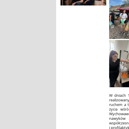
W dniach 1
realizowan
ruchem a t
życia wśró
Wychowawcz
nawyków z
współczesn
i profilaktyk