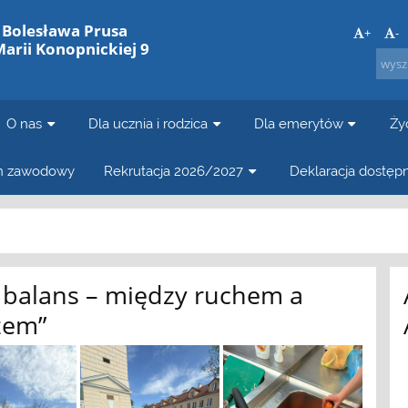
. Bolesława Prusa
+
-
Marii Konopnickiej 9
O nas
Dla ucznia i rodzica
Dla emerytów
Ży
in zawodowy
Rekrutacja 2026/2027
Deklaracja dostęp
 balans – między ruchem a
zem”