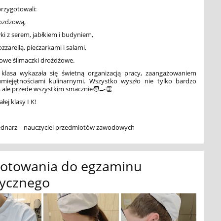
rzygotowali:
ożdżową,
i z serem, jabłkiem i budyniem,
zzarellą, pieczarkami i salami,
we ślimaczki drożdżowe.
 klasa wykazała się świetną organizacją pracy, zaangażowaniem
miejętnościami kulinarnymi. Wszystko wyszło nie tylko bardzo
, ale przede wszystkim smacznie🧑‍🍳👏
łej klasy I K!
dnarz – nauczyciel przedmiotów zawodowych
gotowania do egzaminu
tycznego