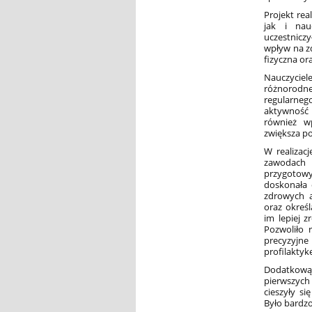
Projekt rea
jak i nau
uczestnicz
wpływ na z
fizyczna or
Nauczyciel
różnorodne 
regularneg
aktywność 
również wp
zwiększa po
W realizacj
zawodach 
przygotowy
doskonała 
zdrowych a
oraz określ
im lepiej 
Pozwoliło 
precyzyjn
profilaktyk
Dodatkową
pierwszych
cieszyły s
Było bardzo