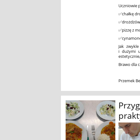
Uczniowie p
✅chałkę dr
✅drożdżówk
✅pizzę z mo
✅cynamono
Jak zwykle
i dużymi u
estetycznie
Brawo dla ca
Przemek Be
Przy
prak