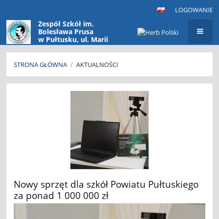
LOGOWANIE
Zespół Szkół im.
Bolesława Prusa
w Pułtusku, ul. Marii
Konopnickiej 9
06-100 Pułtusk
STRONA GŁÓWNA
/
AKTUALNOŚCI
Aktualności
Nowy sprzęt dla szkół Powiatu Pułtuskiego
za ponad 1 000 000 zł