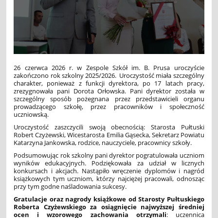
26 czerwca 2026 r. w Zespole Szkół im. B. Prusa uroczyście
zakończono rok szkolny 2025/2026. Uroczystość miała szczególny
charakter, ponieważ z funkcji dyrektora, po 17 latach pracy,
zrezygnowała pani Dorota Orłowska. Pani dyrektor została w
szczególny sposób pożegnana przez przedstawicieli organu
prowadzącego szkołę, przez pracowników i społeczność
uczniowską.
Uroczystość zaszczycili swoją obecnością: Starosta Pułtuski
Robert Czyżewski, Wicestarosta Emilia Gąsecka, Sekretarz Powiatu
Katarzyna Jankowska, rodzice, nauczyciele, pracownicy szkoły.
Podsumowując rok szkolny pani dyrektor pogratulowała uczniom
wyników edukacyjnych. Podziękowała za udział w licznych
konkursach i akcjach. Nastąpiło wręczenie dyplomów i nagród
książkowych tym uczniom, którzy najciężej pracowali, odnosząc
przy tym godne naśladowania sukcesy.
Gratulacje oraz nagrody książkowe od Starosty Pułtuskiego
Roberta Czyżewskiego za
osiągnięcie najwyższej średniej
ocen i wzorowego zachowania otrzymali
: uczennica