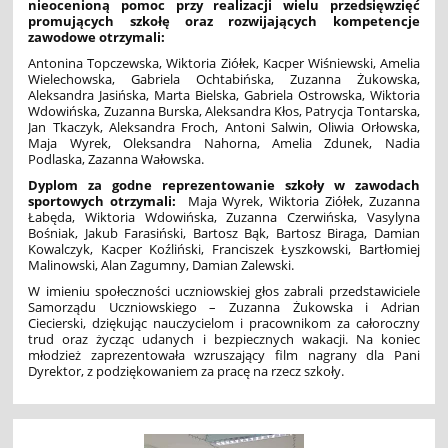
nieocenioną pomoc przy realizacji wielu przedsięwzięć
promujących szkołę oraz rozwijających kompetencje
zawodowe otrzymali:
Antonina Topczewska, Wiktoria Ziółek, Kacper Wiśniewski, Amelia
Wielechowska, Gabriela Ochtabińska, Zuzanna Żukowska,
Aleksandra Jasińska, Marta Bielska, Gabriela Ostrowska, Wiktoria
Wdowińska, Zuzanna Burska, Aleksandra Kłos, Patrycja Tontarska,
Jan Tkaczyk, Aleksandra Froch, Antoni Salwin, Oliwia Orłowska,
Maja Wyrek, Oleksandra Nahorna, Amelia Zdunek, Nadia
Podlaska, Zazanna Wałowska.
Dyplom za godne reprezentowanie szkoły w zawodach
sportowych otrzymali:
Maja Wyrek, Wiktoria Ziółek, Zuzanna
Łabęda, Wiktoria Wdowińska, Zuzanna Czerwińska, Vasylyna
Bośniak, Jakub Farasiński, Bartosz Bąk, Bartosz Biraga, Damian
Kowalczyk, Kacper Koźliński, Franciszek Łyszkowski, Bartłomiej
Malinowski, Alan Zagumny, Damian Zalewski.
W imieniu społeczności uczniowskiej głos zabrali przedstawiciele
Samorządu Uczniowskiego – Zuzanna Żukowska i Adrian
Ciecierski, dziękując nauczycielom i pracownikom za całoroczny
trud oraz życząc udanych i bezpiecznych wakacji. Na koniec
młodzież zaprezentowała wzruszający film nagrany dla Pani
Dyrektor, z podziękowaniem za pracę na rzecz szkoły.