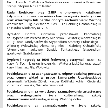
Technikum Nr 2 Wiktoria Wdowińska oraz uczennica Branżowej
Szkoły I Stopnia Nr 2 Emila Plec.
Rada Rodziców przy ZSBP uhonorowała książkami
i dyplomami czworo uczniów z bardzo wysoką średnią ocen
oraz wzorowym lub bardzo dobrym zachowaniem:
Wiktorię
Wdowińską III Tg, Aleksandrę Kłos III Tr, Gabrielę Ochtabińską III
Tr, Jakuba Włodarczyka IV Tr.
Dyrektor Dorota Orłowska przedstawiła kandydatkę
do Stypendium Prezesa Rady Ministrów – Wiktorię Wdowińską kl.
III Tg oraz kandydatów do Stypendium Starosty Pułtuskiego –
Wiktorię Wdowińską, Aleksandrę Kłos i Gabrielę Ochtabińską
(stypendium naukowe), Dawida Tontarskiego (stypendium
sportowe). Gratulujemy!
Dyplom i nagrodę za 100% frekwencję otrzymali:
uczennica
klasy IV Technik usług fryzjerskich Wiktoria Jaskółka oraz uczeń
klasy II kucharz Filip Wołowicz.
Podziękowanie za zaangażowanie, odpowiedzialną postawę
oraz cenny wkład w pracę Samorządu Uczniowskiego
otrzymali:
Wiktoria Ziółek, Kacper Koźliński, Adrian Ciecierski,
Zuzanna Żukowska, Nikoleta Dawidczyk.
Podziękowaniem za wyjątkowe zaangażowanie artystyczne
oraz wzbogacanie życia kulturalnego szkoły
uhonorowano
Aleksandrę Jasińską i Wiktorię Ziółek.
Podziękowanie za zaangażowanie w życie szkoły,