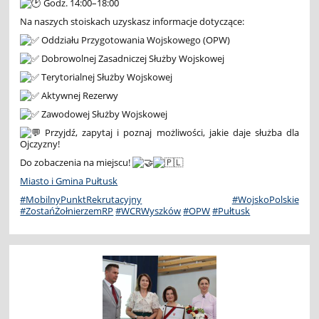
Godz. 14:00–18:00
Na naszych stoiskach uzyskasz informacje dotyczące:
Oddziału Przygotowania Wojskowego (OPW)
Dobrowolnej Zasadniczej Służby Wojskowej
Terytorialnej Służby Wojskowej
Aktywnej Rezerwy
Zawodowej Służby Wojskowej
Przyjdź, zapytaj i poznaj możliwości, jakie daje służba dla
Ojczyzny!
Do zobaczenia na miejscu!
Miasto i Gmina Pułtusk
#MobilnyPunktRekrutacyjny
#WojskoPolskie
#ZostańŻołnierzemRP
#WCRWyszków
#OPW
#Pułtusk