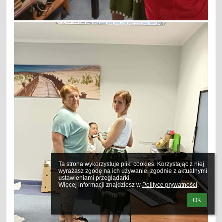
Ta strona wykorzystuje pliki cookies. Korzystając z niej 
wyrażasz zgodę na ich używanie, zgodnie z aktualnymi 
ustawieniami przeglądarki.

Więcej informacji znajdziesz w 
Polityce prywatności
.
OK